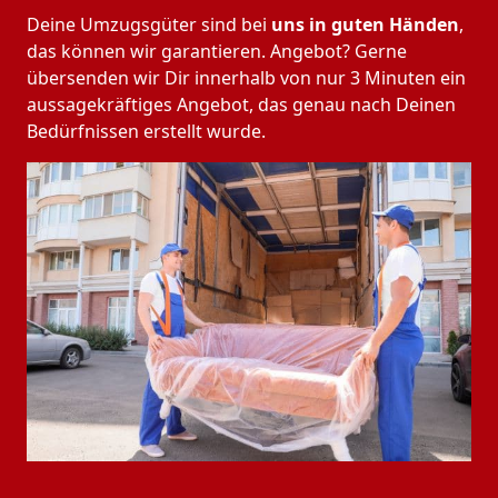
Deine Umzugsgüter sind bei
uns in guten Händen
,
das können wir garantieren. Angebot? Gerne
übersenden wir Dir innerhalb von nur 3 Minuten ein
aussagekräftiges Angebot, das genau nach Deinen
Bedürfnissen erstellt wurde.