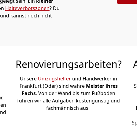
elegt sein. Ein
kleiner
den
Halteverbotszonen
? Du
 und kannst noch nicht
Renovierungsarbeiten?
Unsere
Umzugshelfer
und Handwerker in
Frankfurt (Oder) sind wahre
Meister ihres
S
Fachs
. Von der Wand bis zum Fußboden
r.
führen wir alle Aufgaben kostengünstig und
den
fachmännisch aus.
und
Sp