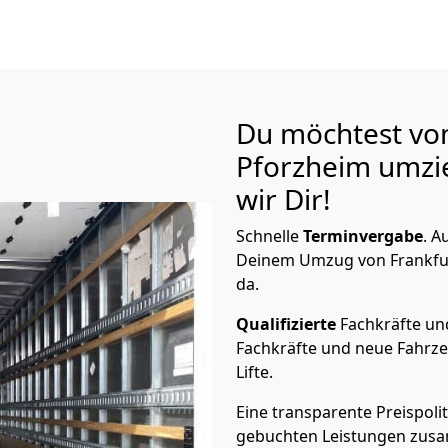
Du möchtest von
Pforzheim
umzi
wir Dir!
Schnelle
Terminvergabe
.
Au
Deinem Umzug von Frankfurt
da.
Qualifizierte
Fachkräfte u
Fachkräfte und neue Fahrze
Lifte.
Eine transparente Preispolit
gebuchten Leistungen zusam