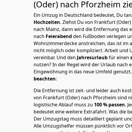
(Oder) nach Pforzheim
zi
Ein Umzug in Deutschland bedeutet, Du tanz
Hochzeiten
. Ziehst Du von Frankfurt (Oder
nach Mainz, dann wird die Entfernung das 
nach
Feierabend
den Fußboden verlegen un
Wohnzimmerdecke anstreichen, das ist im a
nicht möglich oder kompliziert.
Arbeit und 
vereinbar. Und den
Jahresurlaub
für einen
nutzen? In der Regel wird der Urlaub nach
Eingewöhnung in das neue Umfeld genutzt
beachten
:
Die Entfernung ist zeit- und leider auch kos
von Frankfurt (Oder) nach Pforzheim sind ni
logistische Ablauf muss zu
100 % passen
. 
bedeutet eine weitere Extrafahrt. Was die be
Der Umzugstag muss detailliert geplant un
Alle Umzugshelfer müssen pünktlich vor Ort