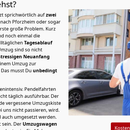
ehst?
t sprichwörtlich auf
zwei
) nach Pforzheim oder sogar
erste große Problem.
Kurz
d noch einmal die
lltäglichen
Tagesablauf
Umzug sind so nicht
stressigen Neuanfang
 einem Umzug zur
. Das musst Du
unbedingt
tenintensiv. Pendelfahrten
cht täglich ausführbar.
Der
Jede vergessene Umzugskiste
i uns nicht passieren, wird.
d auch umgesetzt werden.
 sein. Der
Umzugswagen
Kosten