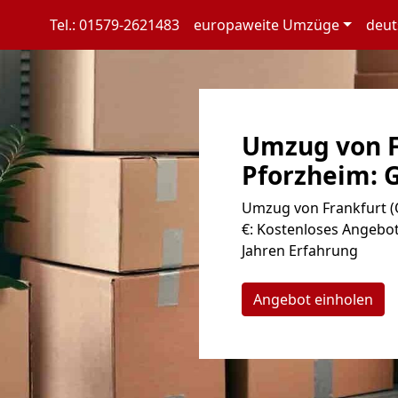
Tel.: 01579-2621483
europaweite Umzüge
deut
Umzug von F
Pforzheim: G
Umzug von Frankfurt (
€: Kostenloses Angebot
Jahren Erfahrung
Angebot einholen