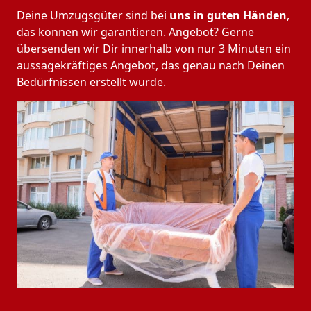
Deine Umzugsgüter sind bei
uns in guten Händen
,
das können wir garantieren. Angebot? Gerne
übersenden wir Dir innerhalb von nur 3 Minuten ein
aussagekräftiges Angebot, das genau nach Deinen
Bedürfnissen erstellt wurde.