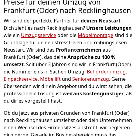
Preise für deinen Umzug von
Frankfurt (Oder) nach Recklinghausen
Wir sind der perfekte Partner für
deinen Neustart
.
Dich zieht es nach Recklinghausen?
Unsere Leistungen
wie ein
Umzugsservice
oder die
Möbelmontage
sind die
Grundlage für deinen stressfreien und reibungslosen
Neustart.
Wir sind das
Profiunternehmen
aus
Frankfurt (Oder), das deine
Ansprüche zu 100 %
umsetzt
. Seit über 3 Jahren sind wir in Frankfurt (Oder)
die Nummer eins in Sachen Umzug,
Behördenumzug
,
Einpackservice
,
Möbellift
und
Seniorenumzug
.
Gerne
übersenden wir dir ein Angebot und du wirst sehen, die
professionelle Lösung ist
weitaus kostengünstiger
, als
du dir es vorgestellt hast.
Ob du jetzt aus privaten Gründen von Frankfurt (Oder)
nach Recklinghausen umziehst oder dein Unternehmen
einen Wechsel des Firmensitzes anstrebt, wir begleiten
dich gerne. Gerade im Businessbereich muss das