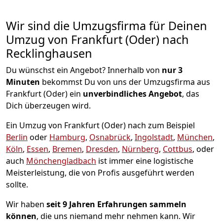
Wir sind die Umzugsfirma für Deinen
Umzug von Frankfurt (Oder) nach
Recklinghausen
Du wünschst ein Angebot? Innerhalb von
nur 3
Minuten
bekommst Du von uns der Umzugsfirma aus
Frankfurt (Oder) ein
unverbindliches Angebot
, das
Dich überzeugen wird.
Ein Umzug von Frankfurt (Oder) nach zum Beispiel
Berlin
oder
Hamburg
,
Osnabrück
,
Ingolstadt
,
München
,
Köln
,
Essen
,
Bremen
,
Dresden
,
Nürnberg
,
Cottbus
, oder
auch
Mönchen­gladbach
ist immer eine logistische
Meisterleistung, die von Profis ausgeführt werden
sollte.
Wir haben
seit
9 Jahren Erfahrungen sammeln
können
, die uns niemand mehr nehmen kann. Wir