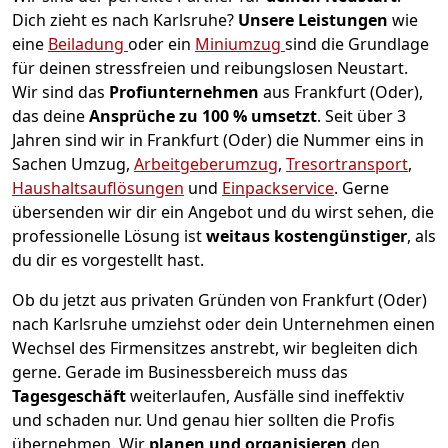
Dich zieht es nach Karlsruhe?
Unsere Leistungen
wie
eine
Beiladung
oder ein
Miniumzug
sind die Grundlage
für deinen stressfreien und reibungslosen Neustart.
Wir sind das
Profiunternehmen
aus Frankfurt (Oder),
das deine
Ansprüche zu 100 % umsetzt
. Seit über 3
Jahren sind wir in Frankfurt (Oder) die Nummer eins in
Sachen Umzug,
Arbeitgeberumzug
,
Tresortransport
,
Haushaltsauflösungen
und
Einpackservice
.
Gerne
übersenden wir dir ein Angebot und du wirst sehen, die
professionelle Lösung ist
weitaus kostengünstiger
, als
du dir es vorgestellt hast.
Ob du jetzt aus privaten Gründen von Frankfurt (Oder)
nach Karlsruhe umziehst oder dein Unternehmen einen
Wechsel des Firmensitzes anstrebt, wir begleiten dich
gerne. Gerade im Businessbereich muss das
Tagesgeschäft
weiterlaufen, Ausfälle sind ineffektiv
und schaden nur. Und genau hier sollten die Profis
übernehmen.
Wir
planen und organisieren
den