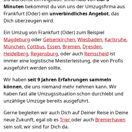
Minuten
bekommst du von uns der Umzugsfirma aus
Frankfurt (Oder) ein
unverbindliches Angebot
, das
Dich überzeugen wird.
Ein Umzug von Frankfurt (Oder) zum Beispiel
Magdeburg
oder
Gelsenkirchen
,
Wiesbaden
,
Karlsruhe
,
München
,
Cottbus
,
Essen
,
Bremen
,
Dresden
,
Heidelberg
,
Regensburg
, oder auch
Remscheid
ist
immer eine logistische Meisterleistung, die von Profis
ausgeführt werden sollte.
Wir haben
seit
9 Jahren Erfahrungen sammeln
können
, die uns niemand mehr nehmen kann. Wir
haben fast alle Umzugssituation schon durchlebt und
unzählige Umzüge bereits ausgeführt.
Gerne begleiten wir auch Dich auf Deiner Reise in Deine
neue Zukunft, egal ob es
Trier
oder auch
Bremer­haven
sein soll, wir sind für Dich da.